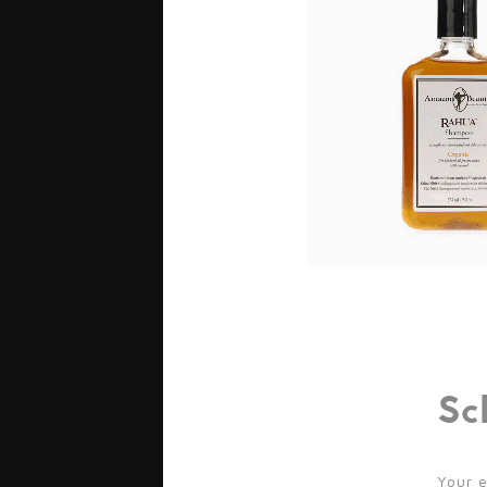
Sc
Your e