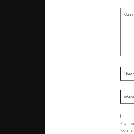
Messa
Name
Websi
Meine
Komme