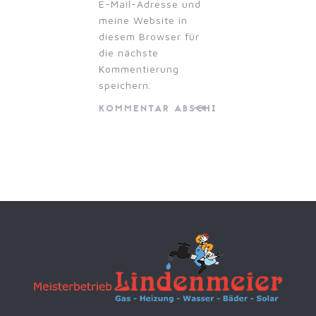
E-Mail-Adresse und
meine Website in
diesem Browser für
die nächste
Kommentierung
speichern.